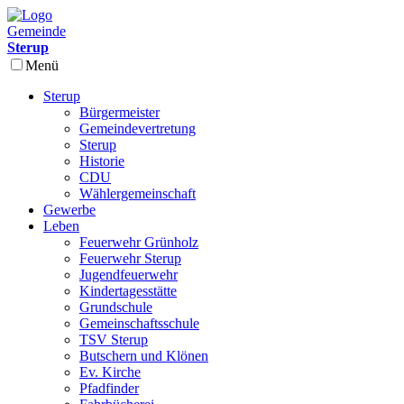
Gemeinde
Sterup
Menü
Sterup
Bürgermeister
Gemeindevertretung
Sterup
Historie
CDU
Wählergemeinschaft
Gewerbe
Leben
Feuerwehr Grünholz
Feuerwehr Sterup
Jugendfeuerwehr
Kindertagesstätte
Grundschule
Gemeinschaftsschule
TSV Sterup
Butschern und Klönen
Ev. Kirche
Pfadfinder