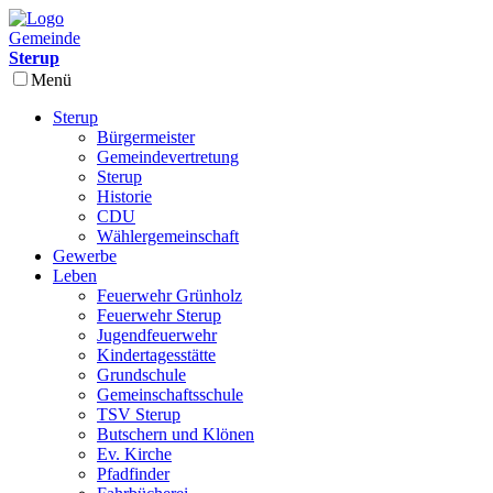
Gemeinde
Sterup
Menü
Sterup
Bürgermeister
Gemeindevertretung
Sterup
Historie
CDU
Wählergemeinschaft
Gewerbe
Leben
Feuerwehr Grünholz
Feuerwehr Sterup
Jugendfeuerwehr
Kindertagesstätte
Grundschule
Gemeinschaftsschule
TSV Sterup
Butschern und Klönen
Ev. Kirche
Pfadfinder